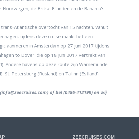
ar Noorwegen, de Britse Eilanden en de Bahama’s.
rans-Atlantische overtocht van 15 nachten. Vanuit
penhagen, tijdens deze cruise maakt het een
gic aanmeren in Amsterdam op 27 juni 2017 tijdens
hagen to Dover' die op 18 juni 2017 vertrekt van
). Andere havens op deze route zijn Warnemünde
), St. Petersburg (Rusland) en Tallinn (Estland).
 (info@zeecruises.com) of bel (0486-412199) en wij
AP
ZEECRUISES.COM