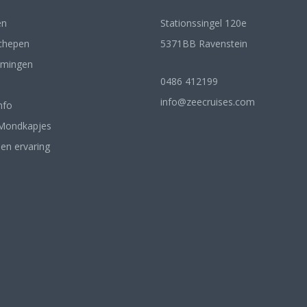
en
Stationssingel 120e
chepen
5371BB Ravenstein
mingen
0486 412199
info@zeecruises.com
nfo
Mondkapjes
een ervaring