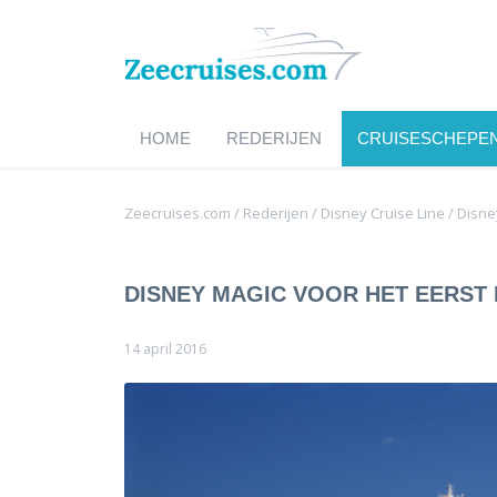
HOME
REDERIJEN
CRUISESCHEPE
Zeecruises.com
/
Rederijen
/
Disney Cruise Line
/
Disne
DISNEY MAGIC VOOR HET EERST 
14 april 2016