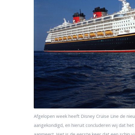
Afgelopen week heeft Disney Cruise Line de ni
aangekondigd, en hieruit concluderen wij dat he
aanmeert. Het is de eerste keer dat een schip v