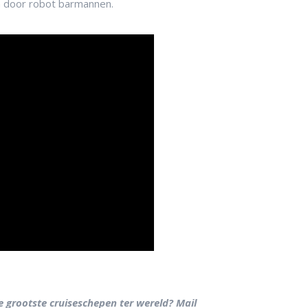
n door robot barmannen.
e grootste cruiseschepen ter wereld? Mail